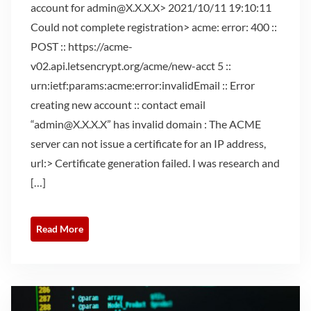
account for admin@X.X.X.X> 2021/10/11 19:10:11
Could not complete registration> acme: error: 400 ::
POST :: https://acme-
v02.api.letsencrypt.org/acme/new-acct 5 ::
urn:ietf:params:acme:error:invalidEmail :: Error
creating new account :: contact email
“admin@X.X.X.X” has invalid domain : The ACME
server can not issue a certificate for an IP address,
url:> Certificate generation failed. I was research and
[…]
Read More