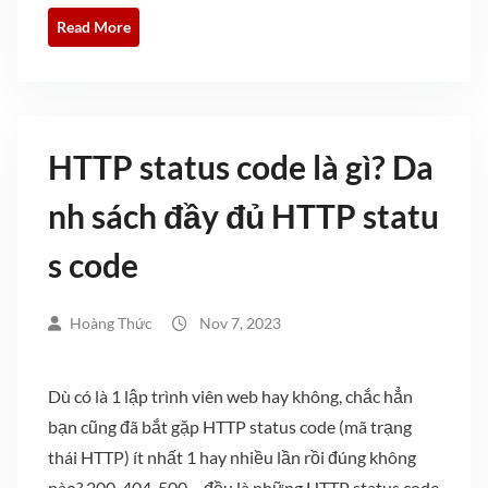
Read More
HTTP status code là gì? Da
nh sách đầy đủ HTTP statu
s code
Hoàng Thức
Nov 7, 2023
Dù có là 1 lập trình viên web hay không, chắc hẳn
bạn cũng đã bắt gặp HTTP status code (mã trạng
thái HTTP) ít nhất 1 hay nhiều lần rồi đúng không
nào? 200, 404, 500… đều là những HTTP status code