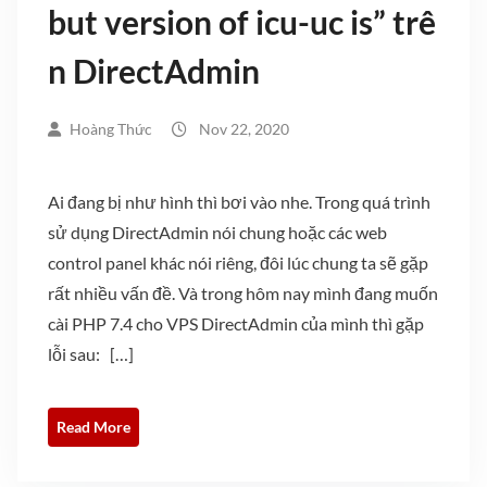
but version of icu-uc is” trê
n DirectAdmin
Hoàng Thức
Nov 22, 2020
Ai đang bị như hình thì bơi vào nhe. Trong quá trình
sử dụng DirectAdmin nói chung hoặc các web
control panel khác nói riêng, đôi lúc chung ta sẽ gặp
rất nhiều vấn đề. Và trong hôm nay mình đang muốn
cài PHP 7.4 cho VPS DirectAdmin của mình thì gặp
lỗi sau: […]
Read More