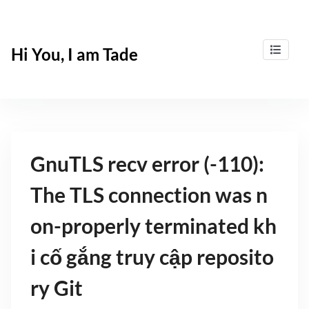
Skip
to
content
Hi You, I am Tade
GnuTLS recv error (-110):
The TLS connection was n
on-properly terminated kh
i cố gắng truy cập reposito
ry Git