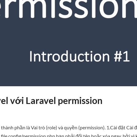
el với Laravel permission
thành phần là Vai trò (role) và quyền (permission). 1.Cài đặt Cài 
ile config/permission.php bạn phải đổi tên hoặc xóa ngay, bởi vì 